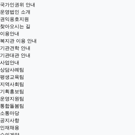
국가인권위 안내
운영법인 소개
권익옹호지원
찾아오시는 길
이용안내
복지관 이용 안내
기관견학 안내
기관대관 안내
사업안내
상담사례팀
평생교육팀
지역사회팀
기획홍보팀
운영지원팀
통합돌봄팀
소통마당
공지사항
인재채용
수의계약