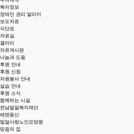
복지정보
장애인 권리 알리미
보도자료
식단표
자료실
갤러리
자유게시판
나눔과 도움
후원 안내
후원 신청
자원봉사 안내
실습 안내
후원 소식
함께하는 시설
전남밀알복지재단
에덴동산
밀알사랑노인요양원
믿음의 집