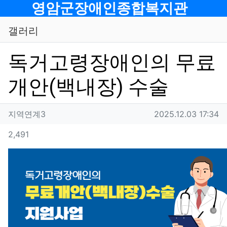
메뉴
영암군장애인종합복지관
갤러리
독거고령장애인의 무료
개안(백내장) 수술
작성자 정보
작성
작성일
지역연계3
2025.12.03 17:34
컨텐츠 정보
조회
2,491
본문