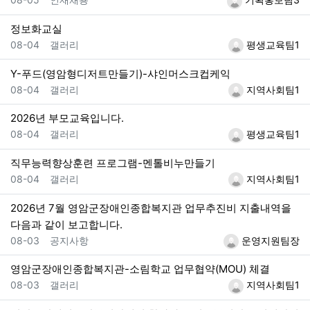
정보화교실
등록일
등록자
08-04
갤러리
평생교육팀1
Y-푸드(영암형디저트만들기)-샤인머스크컵케익
등록일
등록자
08-04
갤러리
지역사회팀1
2026년 부모교육입니다.
등록일
등록자
08-04
갤러리
평생교육팀1
직무능력향상훈련 프로그램-멘톨비누만들기
등록일
등록자
08-04
갤러리
지역사회팀1
2026년 7월 영암군장애인종합복지관 업무추진비 지출내역을
다음과 같이 보고합니다.
등록일
등록자
08-03
공지사항
운영지원팀장
영암군장애인종합복지관-소림학교 업무협약(MOU) 체결
등록일
등록자
08-03
갤러리
지역사회팀1