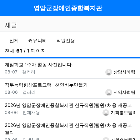
메뉴
영암군장애인종합복지관
새글
전체게시물 그룹 목록
이전 그
다음
전체
커뮤니티
직원전용
전체
61
/ 1 페이지
계절학교 1주차 활동 사진입니다.
등록일
등록자
08-07
갤러리
상담사례팀
직무능력향상프로그램 -천연비누만들기
등록일
등록자
08-06
갤러리
지역사회팀
2026년 영암군장애인종합복지관 신규직원(팀원) 채용 재공고
등록일
등록자
08-06
인재채용
기획홍보팀3
2026년 영암군장애인종합복지관 신규직원(팀원) 채용 재공고
결과
등록일
등록자
08-05
인재채용
기획홍보팀3