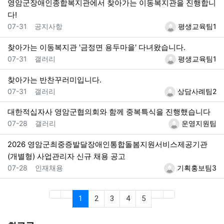
영암군장애인종합복지관에서 찾아가는 이동복지관을 진행합니
다!
등록일
등록자
07-31
공지사항
평생교육팀1
찾아가는 이동복지관 '금정면 용두마을' 다녀왔습니다.
등록일
등록자
07-31
갤러리
평생교육팀1
찾아가는 반찬꾸러미입니다.
등록일
등록자
07-31
갤러리
상담사례팀2
대한적십자사 영암군협의회와 함께 중복특식을 진행했습니다
등록일
등록자
07-28
갤러리
운영지원팀
2026 영암군최중증발달장애인통합돌봄지원서비스제공기관
(개별형) 사업관리자 신규 채용 공고
등록일
등록자
07-28
인재채용
기획홍보팀3
(current)
(last)
1
2
3
4
5