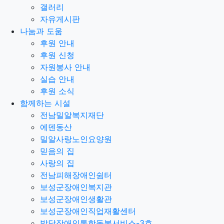
갤러리
자유게시판
나눔과 도움
후원 안내
후원 신청
자원봉사 안내
실습 안내
후원 소식
함께하는 시설
전남밀알복지재단
에덴동산
밀알사랑노인요양원
믿음의 집
사랑의 집
전남피해장애인쉼터
보성군장애인복지관
보성군장애인생활관
보성군장애인직업재활센터
발달장애인통합돌봄서비스-3호