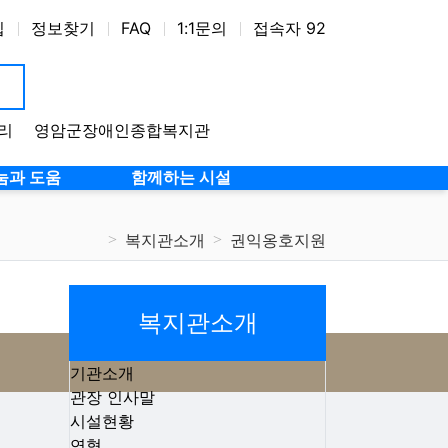
입
정보찾기
FAQ
1:1문의
접속자 92
리
영암군장애인종합복지관
눔과 도움
함께하는 시설
복지관소개
권익옹호지원
복지관소개
기관소개
관장 인사말
시설현황
연혁