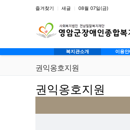
상단 네비
즐겨찾기
새글
08월 07일(금)
메인 메뉴
복지관소개
이용안
권익옹호지원
권익옹호지원