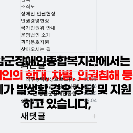
조직도
장애인 인권헌장
인권경영헌장
국가인권위 안내
운영법인 소개
권익옹호지원
찾아오시는 길
최근글
등록일
직무능력향상프로그램 -천연비누만들기
08.06
등록일
2026년 영암군장애인종합복지관 신규직원(팀원) 채용 재공고
08.06
등록일
2026년 영암군장애인종합복지관 신규직원(팀원) 채용 재공고 결과
08.05
등록일
정보화교실
08.04
새댓글