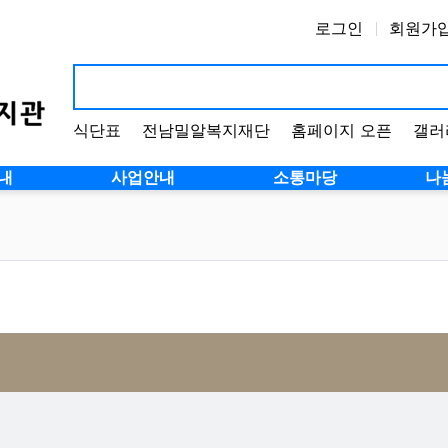
로그인
회원가
식단표
전남밀알복지재단
홈페이지 오픈
갤러
내
사업안내
소통마당
나