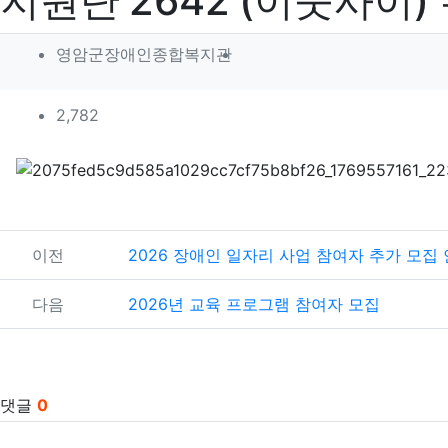
지원단'2642'(이웃사이
작성자 정보
작성
영암군장애인종합복지관
컨텐츠 정보
조회
2,782
본문
관련자료
이전
2026 장애인 일자리 사업 참여자 추가 모집
다음
2026년 교육 프로그램 참여자 모집
댓글
0