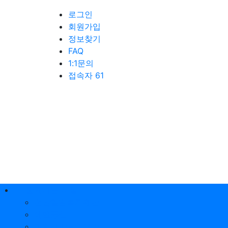
로그인
회원가입
정보찾기
FAQ
1:1문의
접속자 61
함께하는 시설
전남밀알복지재단
에덴동산
밀알사랑노인요양