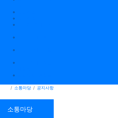
원
믿음의 집
사랑의 집
전남피해장애인쉼
터
보성군장애인복지
관
보성군장애인생활
관
보성군장애인직업
재활센터
발달장애인통합돌
봄서비스-3호
소통마당
공지사항
소통마당