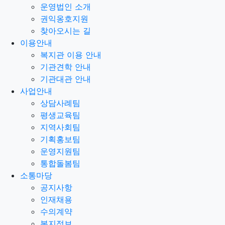
운영법인 소개
권익옹호지원
찾아오시는 길
이용안내
복지관 이용 안내
기관견학 안내
기관대관 안내
사업안내
상담사례팀
평생교육팀
지역사회팀
기획홍보팀
운영지원팀
통합돌봄팀
소통마당
공지사항
인재채용
수의계약
복지정보