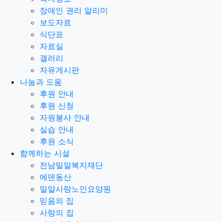
장애인 권리 알리미
보도자료
식단표
자료실
갤러리
자유게시판
나눔과 도움
후원 안내
후원 신청
자원봉사 안내
실습 안내
후원 소식
함께하는 시설
전남밀알복지재단
에덴동산
밀알사랑노인요양원
믿음의 집
사랑의 집