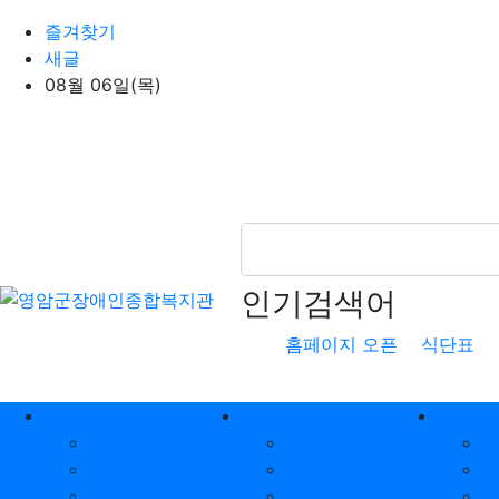
상단 네비
즐겨찾기
새글
08월 06일(목)
인기검색어
홈페이지 오픈
식단표
메인 메뉴
복지관소개
이용안내
사
기관소개
복지관 이용 안내
관장 인사말
기관견학 안내
시설현황
기관대관 안내