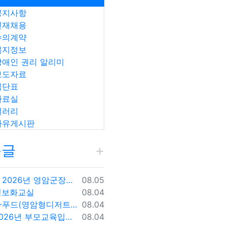
공지사항
인재채용
수의계약
복지정보
장애인 권리 알리미
보도자료
식단표
자료실
갤러리
자유게시판
근글
등록일
2026년 영암군장애인종합복지관 신규직원(팀원) 채용 재공고 결과
08.05
등록일
정보화교실
08.04
등록일
Y-푸드(영암형디저트만들기)-샤인머스크컵케익
08.04
등록일
2026년 부모교육입니다.
08.04