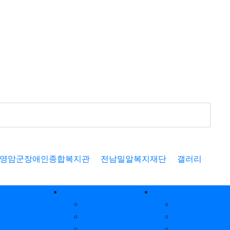
영암군장애인종합복지관
전남밀알복지재단
갤러리
업안내
소통마당
나눔과 도움
상담사례팀
공지사항
후원 안내
평생교육팀
인재채용
후원 신청
지역사회팀
수의계약
자원봉사 안내