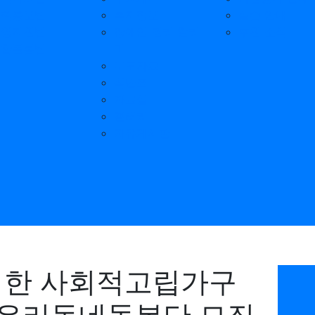
기획홍보팀
복지정보
실습 안내
운영지원팀
장애인 권리 알리
후원 소식
통합돌봄팀
미
보도자료
식단표
자료실
갤러리
자유게시판
 위한 사회적고립가구