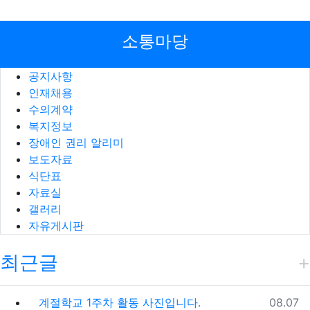
소통마당
공지사항
인재채용
수의계약
복지정보
장애인 권리 알리미
보도자료
식단표
자료실
갤러리
자유게시판
최근글
등록일
계절학교 1주차 활동 사진입니다.
08.07