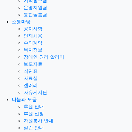
기획홍보팀
운영지원팀
통합돌봄팀
소통마당
공지사항
인재채용
수의계약
복지정보
장애인 권리 알리미
보도자료
식단표
자료실
갤러리
자유게시판
나눔과 도움
후원 안내
후원 신청
자원봉사 안내
실습 안내