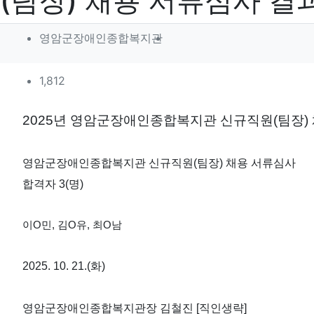
(팀장) 채용 서류심사 결
작성자 정보
작성
영암군장애인종합복지관
컨텐츠 정보
조회
1,812
본문
2025년 영암군장애인종합복지관 신규직원(팀장)
영암군장애인종합복지관 신규직원(팀장) 채용 서류심사
합격자 3(명)
이O민, 김O유, 최O남
2025. 10. 21.(화)
영암군장애인종합복지관장 김철진 [직인생략]