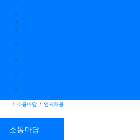
원
믿음의 집
사랑의 집
전남피해장애인쉼
터
보성군장애인복지
관
보성군장애인생활
관
보성군장애인직업
재활센터
발달장애인통합돌
봄서비스-3호
소통마당
인재채용
소통마당