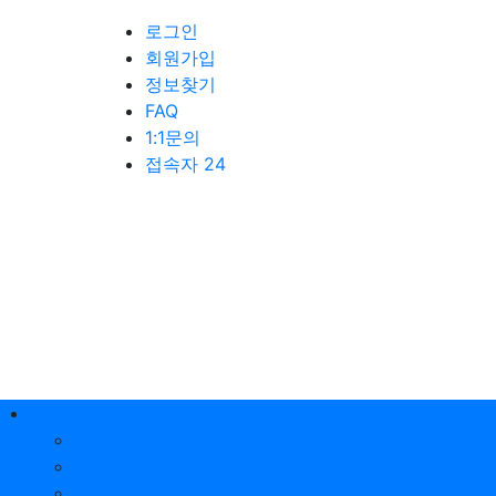
로그인
회원가입
정보찾기
FAQ
1:1문의
접속자 24
함께하는 시설
전남밀알복지재단
에덴동산
밀알사랑노인요양