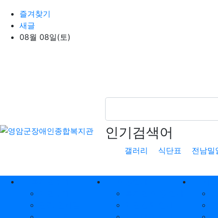
상단 네비
즐겨찾기
새글
08월 08일(토)
인기검색어
갤러리
식단표
전남밀
메인 메뉴
복지관소개
이용안내
사
기관소개
복지관 이용 안내
관장 인사말
기관견학 안내
시설현황
기관대관 안내