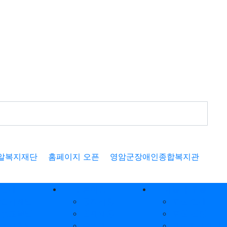
알복지재단
홈페이지 오픈
영암군장애인종합복지관
업안내
소통마당
나눔과 도움
상담사례팀
공지사항
후원 안내
평생교육팀
인재채용
후원 신청
지역사회팀
수의계약
자원봉사 안내