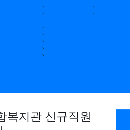
기획홍보팀
복지정보
실습 안내
운영지원팀
장애인 권리 알리
후원 소식
통합돌봄팀
미
보도자료
식단표
자료실
갤러리
자유게시판
종합복지관 신규직원