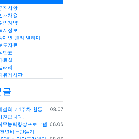
공지사항
인재채용
수의계약
복지정보
장애인 권리 알리미
보도자료
식단표
자료실
갤러리
자유게시판
근글
등록일
계절학교 1주차 활동
08.07
사진입니다.
등록일
직무능력향상프로그램
08.06
-천연비누만들기
등록일