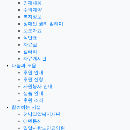
인재채용
수의계약
복지정보
장애인 권리 알리미
보도자료
식단표
자료실
갤러리
자유게시판
나눔과 도움
후원 안내
후원 신청
자원봉사 안내
실습 안내
후원 소식
함께하는 시설
전남밀알복지재단
에덴동산
밀알사랑노인요양원