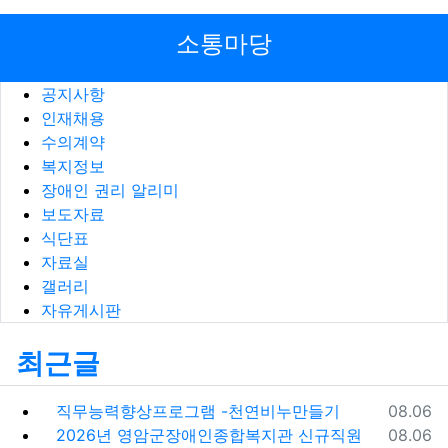
소통마당
공지사항
인재채용
수의계약
복지정보
장애인 권리 알리미
보도자료
식단표
자료실
갤러리
자유게시판
최근글
등록일
직무능력향상프로그램 -천연비누만들기
08.06
등록일
2026년 영암군장애인종합복지관 신규직원
08.06